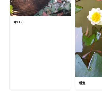
オロチ
睡蓮