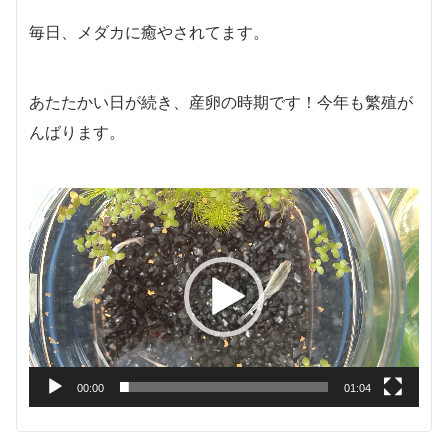
毎日、メダカに癒やされてます。
あたたかい日が続き、産卵の時期です！今年も繁殖が
んばります。
動
画
プ
レ
ー
ヤ
ー
00:00
01:04