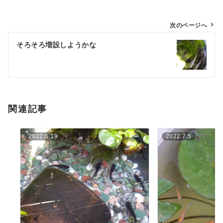
投
次のページへ
稿
そろそろ増設しようかな
ナ
ビ
ゲ
ー
シ
関連記事
ョ
ン
2022.6.19
2022.7.5